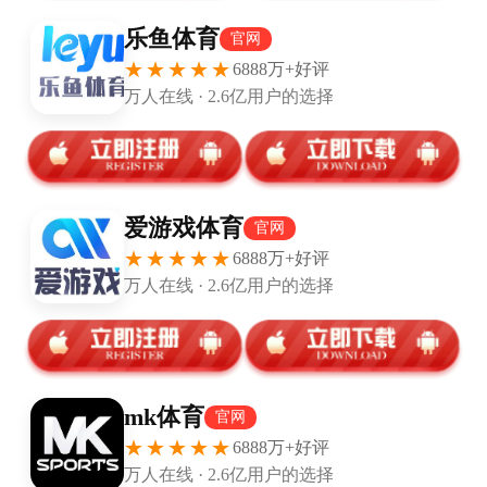
同申请，并协商对阵球队同意，现决定调整2026怡宝
中乙联赛第12轮部分场次的比赛安排。调整后的具体
安排如下：