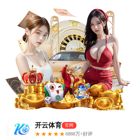
首页
意甲
文章详情
官方：中乙调整第12轮6支足协杯参
赛球队的赛程
xiaoqiao
意甲
2026-06-06
101 次阅读
北京时间6月3日，中乙官方发布公告，调整第12轮6支
足协杯参赛球队的赛程。足协杯参赛球队为大连可为、
上海赛更达、青岛红狮、兰州陇原竞技、杭州临平吴
越、江西庐山。