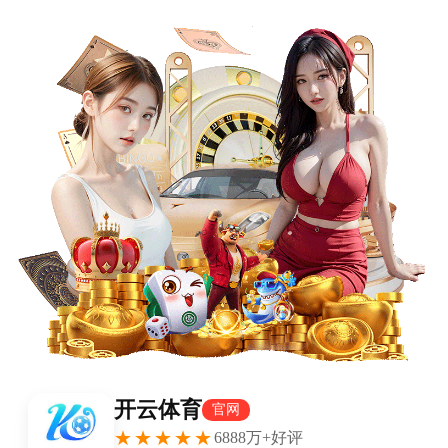
首页
意甲
文章详情
开云娱乐-比塞克：国米不该这样被
对手追平，下轮战胜帕尔马会让我
们很高兴
xiaoqiao
意甲
2026-05-10
257 次阅读