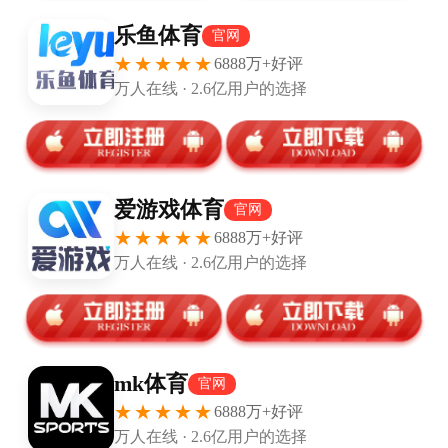
弃，表现出色并向我们施压。不过，国米这样的球队不
该这样被对手追平，我们下一轮必须战胜帕尔马，然
后……我们就会很高兴。
国米下轮联赛获胜就能提前夺得意甲冠军
没有比这更美好的事情了。那将会非常棒，但我们必须
先专注踢完一场95分钟的比赛。如果我们做好自己的
工作，我们就能赢得这个冠军。
上一篇：
开云娱乐-直奔死
下一篇：
开云APP-加布：阿
角！罗伊斯美职联任意球直
森纳永远在我心中，在这要6
接破门
年了希望为球迷带来冠军
相关文章