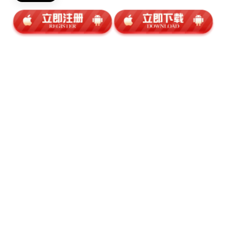
开云在线-好消息！中资将收
官方：中乙调整第12轮6支足
购瑞超球队，谈判接近尾
协杯参赛球队的赛程
声，以后留洋方便多了|草蜢|
瑞士|中资企业|星桥集团|王博
豪_新浪体育_新浪新闻
开云APP-火箭对阵76人前瞻
开云娱乐-叙利亚欲效仿国足
申京遭遇大考 乌度卡会如何
临时集训 新帅上任两月分文
制定防守策略
未得