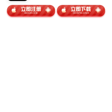
像不给卡里克不行了，警惕
练：球员周六病毒感染，已
索帅故事重演
接受药物治疗
开云官网-斯基拉：尤文愿意
开云APP-防是真防不住！太
夏窗2500万欧出售加蒂，4队
阳投射大队拼进攻站着死 雷
是潜在买家
霆攻防一体深不可测
xiaoqiao
用户管理 -> 摘要里添加介绍文字
开云-官方：卡尔因肌肉撕裂无缘世界杯，韦德拉奥果入替
开云中国-来了！曼联今夏第一个HERE WE GO