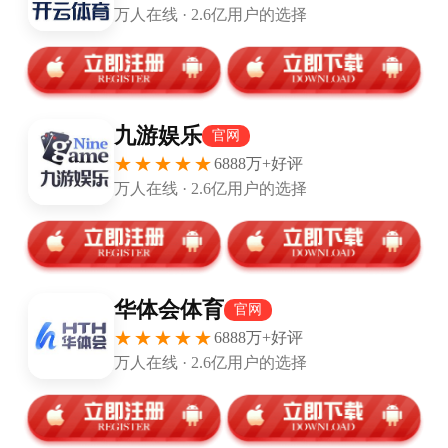
GIF-沃尔夫甩锅给托马斯！托马斯再甩给扎威！教练直
接把托马斯换下！
托马斯今年签的是资质报价，他明年夏天将成为完全自
由球员。
上一篇：
火箭费城到最后，
下一篇：
开云APP-鲍威尔采
又是杜兰特承担所有
访全文：我们必须找到即使
进攻不顺&amp;amp;也能赢
球的方式
相关文章