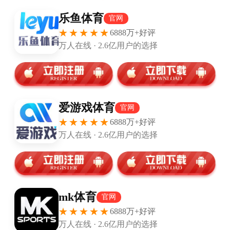
位好像不给卡里克不行
训练：球员周六病毒感
了，警惕索帅故事重演
染，已接受药物治疗
5月10日讯 切尔西旧将杰森·
4月27日讯 桑托斯俱乐部发布
坎迪日前作客talkS...
声明，就内马尔周日缺席...
2026-05-10
149
2026-05-10
260
开云官网-斯基拉：尤文
开云APP-防是真防不
愿意夏窗2500万欧出售
住！太阳投射大队拼进
加蒂，4队是潜在买家
攻站着死 雷霆攻防一体
北京时间4月27日，根据意大
雷霆120-107轻取太阳，此役
深不可测
利记者斯基拉的报道，尤文...
最多领先26分，两战...
2026-04-28
2730
2026-04-27
2717