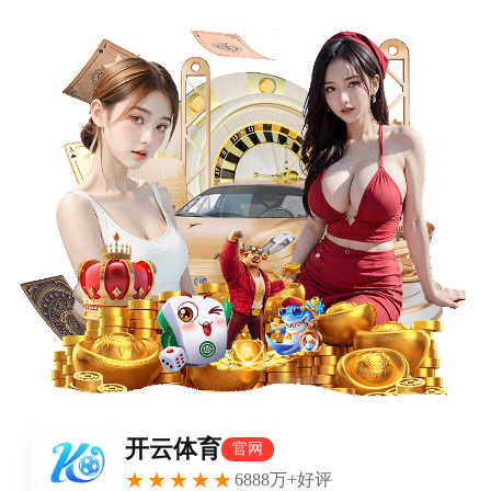
首页
英超
文章详情
开云在线-评奖资格到手！约基奇只
打上半场 12中7&amp;罚球8中8砍下
23+8
xiaoqiao
英超
2026-04-28
2610 次阅读