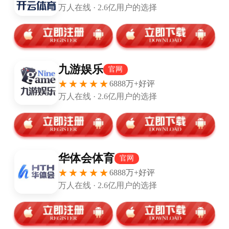
相互信任，以平稳的心态去迎接下一场比赛。”
此前，永昌和卓尔同出一个赛区，在第一阶段的两次交
锋中，双方各胜一场，不过庞利表示，第一阶段与永昌
的比赛没有太大参考价值，“石家庄永昌非常顽强。我
们很清楚，如果要战胜对手，需要付出更大的努力。我
们一直在总结分析两轮淘汰赛，我们看到了积极的东
西，也看到了不足的地方。”
上一篇：
开云官网-球队连胜
下一篇：
kaiyun-巴萨主席候
终结并非坏事 杨鸣赛后动怒
选人丰特确认 纳达尔叔叔已
另有原因
加盟其团队
相关文章