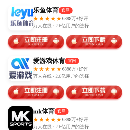
开云-U19国足0比3完败！门
开云中国-中超第15轮球队传
将发挥失常，苗润东依然全
球成功率榜：西海岸85%第
场隐身
一，海港84%第三
开云APP-【专栏】二李凉
开云-【深度】两年三帅、组
凉，谁来拯救国字号？
队踢联赛 谁来为冲奥失败埋
单？