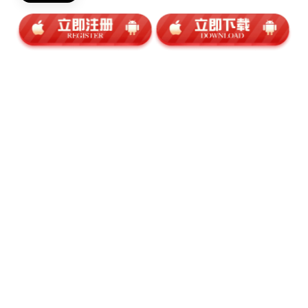
开云在线-天空：奥利塞已是
开云官网-萨林杰辟谣找到下
世界级球星，不信的话可以
家：我正和广东男篮打季后
去问卡雷拉斯
赛 努力争夺总冠军
小德复出引期待|德约科维
开云官网-SGA：我会尽我所
奇|lpl|管泽元|比赛|哥打_新浪
能地帮助队友，我认为这是
体育_新浪新闻
人之常情
xiaoqiao
用户管理 -> 摘要里添加介绍文字